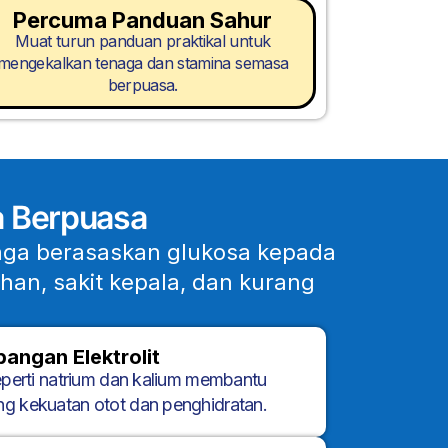
Percuma Panduan Sahur
Muat turun panduan praktikal untuk
mengekalkan tenaga dan stamina semasa
berpuasa.
a Berpuasa
naga berasaskan glukosa kepada
han, sakit kepala, dan kurang
angan Elektrolit
eperti natrium dan kalium membantu
 kekuatan otot dan penghidratan.