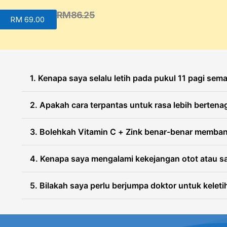
RM86.25
RM 69.00
1. Kenapa saya selalu letih pada pukul 11 pagi se
Badan anda mungkin mengalami dehidrasi dan tahap
2. Apakah cara terpantas untuk rasa lebih berten
, menyebabkan keletihan, sakit kep
sepanjang hari
dan tenaga dari awal membantu anda mengelakkan ra
Fokus pada
penghidratan yang betul selepas iftar
3. Bolehkah Vitamin C + Zink benar-benar memb
sokongan Vitamin C, B-complex, dan elektrolit seti
stabil sepanjang hari.
Ya.
Vitamin C dan Zink menyokong pertahanan imu
4. Kenapa saya mengalami kekejangan otot atau s
anda kekal produktif di tempat kerja dan kuat sema
Ini biasanya berlaku disebabkan
ketidakseimbangan
5. Bilakah saya perlu berjumpa doktor untuk kelet
, terutamanya jika anda berpeluh s
tidak mencukupi
selepas iftar membantu menyokong keseimbangan o
Jika keletihan anda
teruk, berterusan, atau menjej
secara online boleh membantu mengenal pasti kek