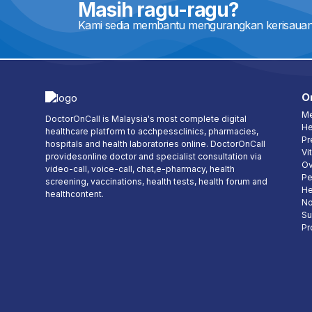
Masih ragu-ragu?
Kami sedia membantu mengurangkan kerisauan
O
Me
DoctorOnCall is Malaysia's most complete digital
He
healthcare platform to acchpessclinics, pharmacies,
Pr
hospitals and health laboratories online. DoctorOnCall
Vi
providesonline doctor and specialist consultation via
Ov
video-call, voice-call, chat,e-pharmacy, health
Pe
screening, vaccinations, health tests, health forum and
He
healthcontent.
No
Su
Pr