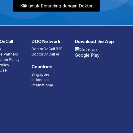
Klik untuk Berunding dengan Doktor
OnCall
DOC Network
Download the App
s
DoctorOnCall B2B
e Partners
DoctorOnCall AI
tion Policy
Policy
Countries
 Use
Singapore
Indonesia
International