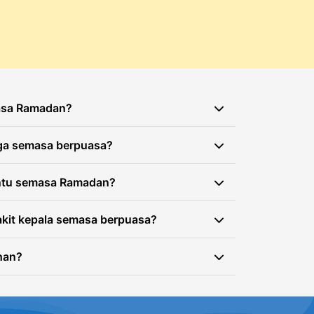
masa Ramadan?
 elektrolit rendah selepas berpuasa
aga semasa berpuasa?
ala, dan lemah. Menyokong penghidratan
sa letih tiba-tiba.
, sahur seimbang dengan protein, dan
antu semasa Ramadan?
untuk mengekalkan tenaga yang
ap hari
, membantu
n dan mengurangkan keletihan
akit kepala semasa berpuasa?
sa solat taraweeh.
 elektrolit dan pengambilan cecair yang
ihan?
epanjang hari. Menggantikan elektrolit
tot dan penghidratan.
, konsultasi GP
askan prestasi kerja anda
urangan vitamin atau punca tersembunyi