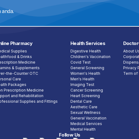
dengan cepat dan selamat.
 anda.
nline Pharmacy
Health Services
Doctor
dical Supplies
Digestive Health
About U
althfood & Drinks
Children's Vaccination
Corporat
escription Medicine
Covid Test
Dispensa
tamins & Supplements
General Screening
Privacy 
er-the-Counter OTC
Women's Health
Term of
rsonal Care
Men's Health
alth Packages
Imaging Test
n Prescription Medicine
Cancer Screening
pport and Rehabilitation
Heart Screening
ofessional Supplies and Fittings
Dental Care
Aesthetic Care
Sexual Wellness
General Vaccination
Medical Services
Mental Health
Follow Us