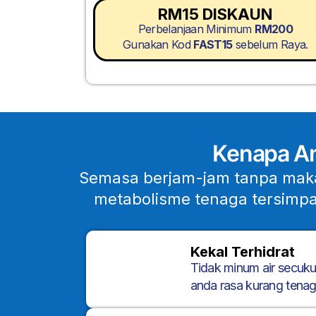
RM15 DISKAUN
Perbelanjaan Minimum
RM200
Gunakan Kod
FAST15
sebelum Raya.
Kenapa An
Semasa berjam-jam tanpa makan
metabolisme tenaga tersimpan
Kekal Terhidrat
Tidak minum air secu
anda rasa kurang tenag