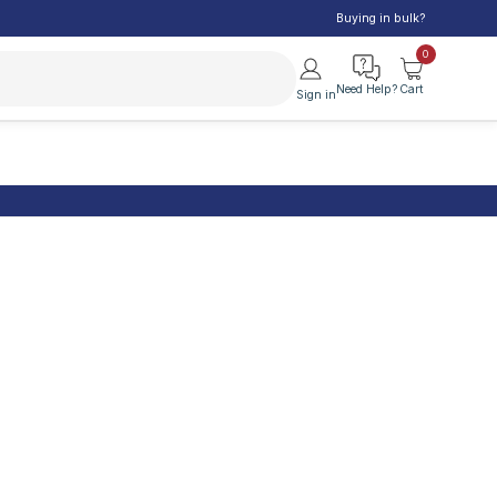
Buying in bulk?
0
Need Help?
Cart
Sign in
SEE ALL
Personal Care
General Screening
Non Prescription Medicine
Cancer Screening
Sexual Wellness